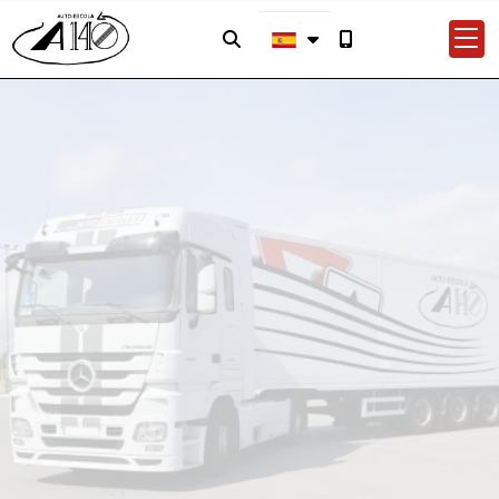
Categoría D: autobuses
ENTRA EN UN
MERCADO CON
BUENA
PROYECCIÓN
PROFESIONAL
MATRÍCULA ABIERTA